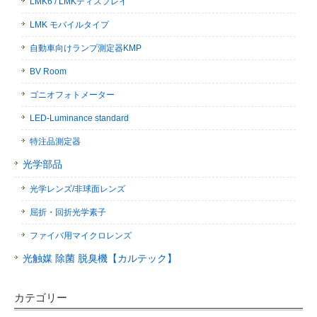
LMK6 / LMKディスプレイ
LMK モバイルタイプ
自動車向けランプ測定器KMP
BV Room
ゴニオフォトメーター
LED-Luminance standard
特注品測定器
光学部品
光学レンズ/非球面レンズ
屈折・回折光学素子
ファイバ用マイクロレンズ
光触媒 除菌 脱臭機【カルテック】
カテゴリー