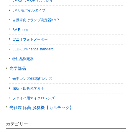
LMK6 / LMKディスプレイ
LMK モバイルタイプ
自動車向けランプ測定器KMP
BV Room
ゴニオフォトメーター
LED-Luminance standard
特注品測定器
光学部品
光学レンズ/非球面レンズ
屈折・回折光学素子
ファイバ用マイクロレンズ
光触媒 除菌 脱臭機【カルテック】
カテゴリー