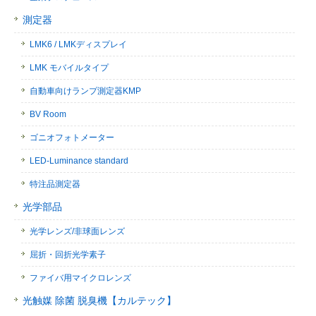
測定器
LMK6 / LMKディスプレイ
LMK モバイルタイプ
自動車向けランプ測定器KMP
BV Room
ゴニオフォトメーター
LED-Luminance standard
特注品測定器
光学部品
光学レンズ/非球面レンズ
屈折・回折光学素子
ファイバ用マイクロレンズ
光触媒 除菌 脱臭機【カルテック】