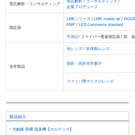
受託解析 / コンサルティング
/
受託解析・コンサルティング
企業プロデュース
LMKシリーズ
/
LMK mobile air
/
RiGO
KMP
/
LED-Luminance standard
測定器
干渉計
/ ファイバー透過測定器 / 肌・
光レンズ / 非球面レンズ
屈折・回折光学素子
光学部品
ファイバ用マイクロレンズ
製品紹介
光触媒 除菌 脱臭機【カルテック】