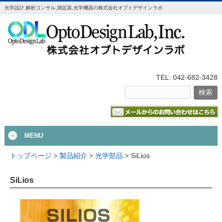
光学設計,解析コンサル,測定器,光学機器の株式会社オプトデザインラボ
TEL: 042-682-3428
MENU
SiLios
トップページ
>
製品紹介
>
光学部品
>
SiLios