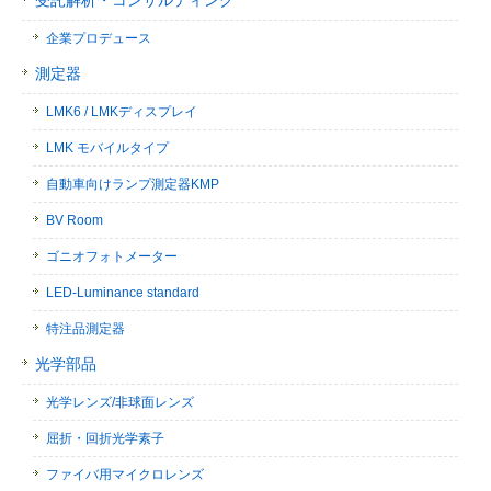
受託解析・コンサルティング
企業プロデュース
測定器
LMK6 / LMKディスプレイ
LMK モバイルタイプ
自動車向けランプ測定器KMP
BV Room
ゴニオフォトメーター
LED-Luminance standard
特注品測定器
光学部品
光学レンズ/非球面レンズ
屈折・回折光学素子
ファイバ用マイクロレンズ