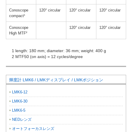
Conoscope
120° circular
120° circular
120° circular
compact¹
Conoscope
120° circular
120° circular
High MTF²
1 length: 180 mm; diameter: 36 mm; weight: 400 g
2 MTF50 (on axis) = 12 cycles/degree
輝度計 LMK6 / LMKディスプレイ / LMKポジション
LMK6-12
LMK6-30
LMK6-5
NEDレンズ
オートフォーカスレンズ